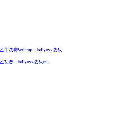
iteup – babynss 战队
– babynss 战队wp